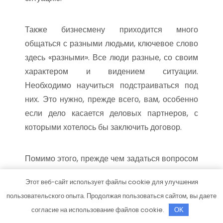
Также бизнесмену приходится много
общаться с разными людьми, ключевое слово
здесь «разными». Все люди разные, со своим
характером и видением ситуации.
Необходимо научиться подстраиваться под
них. Это нужно, прежде всего, вам, особенно
если дело касается деловых партнеров, с
которыми хотелось бы заключить договор.
Помимо этого, прежде чем задаться вопросом
как стать бизнесменом, научитесь правилам
Этот веб-сайт использует файлы cookie для улучшения
делового этикета. Это очень важно! Во многом
пользовательского опыта. Продолжая пользоваться сайтом, вы даете
от того, как будут проходить переговоры,
согласие на использование файлов cookie.
OK
зависит их исход. Независимо от вашего