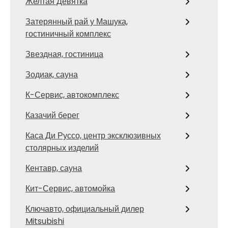
Желтая Девятка
Затерянный рай у Машука,
гостиничный комплекс
Звездная, гостиница
Зодиак, сауна
К-Сервис, автокомплекс
Казачий берег
Каса Ди Руссо, центр эксклюзивных
столярных изделий
Кентавр, сауна
Кит-Сервис, автомойка
Ключавто, официальный дилер
Mitsubishi