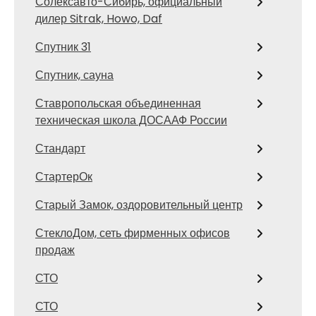
Солексавто-Сибирь, официальный
дилер Sitrak, Howo, Daf
Спутник 31
Спутник, сауна
Ставропольская объединенная
техническая школа ДОСААФ России
Стандарт
СтартерОк
Старый Замок, оздоровительный центр
СтеклоДом, сеть фирменных офисов
продаж
СТО
СТО