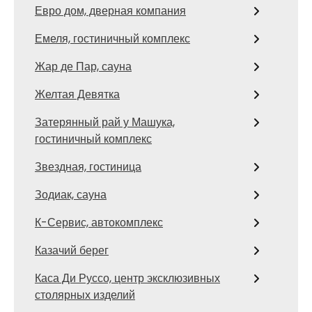
Евро дом, дверная компания
Емеля, гостиничный комплекс
Жар де Пар, сауна
Желтая Девятка
Затерянный рай у Машука,
гостиничный комплекс
Звездная, гостиница
Зодиак, сауна
К-Сервис, автокомплекс
Казачий берег
Каса Ди Руссо, центр эксклюзивных
столярных изделий