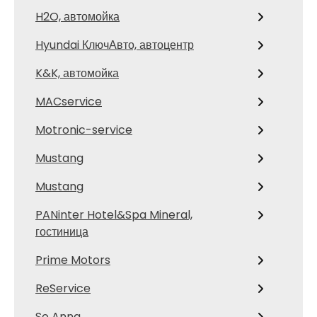
H2O, автомойка
Hyundai КлючАвто, автоцентр
K&K, автомойка
MACservice
Motronic-service
Mustang
Mustang
PANinter Hotel&Spa Mineral,
гостиница
Prime Motors
ReService
So Anna