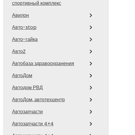
спортивный комплекс
Авилон
Авто-stop
Авто-гайка
АвтоZ
Автобаза здравоохранения
АвтоДом
Автодом РВД
АвтоДом, автотехцентр
Автозапчасти
Автозапчасти 4×4