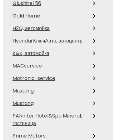
Glushitel 56
Gold Home
H2O, автомойка
Hyundai КлючАвто, автоцентр
K&K, автомойка
MACservice
Motronic-service
Mustang
Mustang
PANinter Hotel&Spa Mineral,
гостиница
Prime Motors