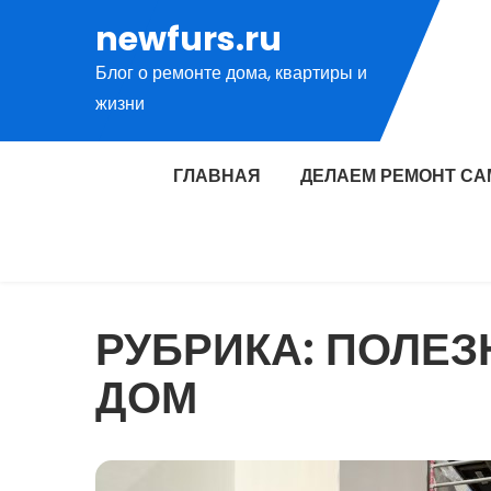
Перейти
newfurs.ru
к
Блог о ремонте дома, квартиры и
содержимому
жизни
ГЛАВНАЯ
ДЕЛАЕМ РЕМОНТ СА
РУБРИКА:
ПОЛЕЗ
ДОМ