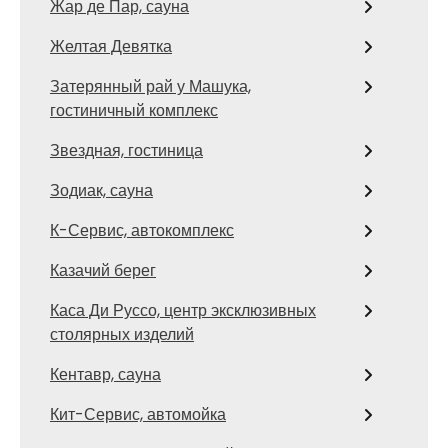
Жар де Пар, сауна
Желтая Девятка
Затерянный рай у Машука,
гостиничный комплекс
Звездная, гостиница
Зодиак, сауна
К-Сервис, автокомплекс
Казачий берег
Каса Ди Руссо, центр эксклюзивных
столярных изделий
Кентавр, сауна
Кит-Сервис, автомойка