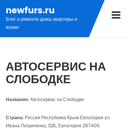
Перейти
newfurs.ru
к
Блог о ремонте дома, квартиры и
содержимому
жизни
АВТОСЕРВИС НА
СЛОБОДКЕ
Название:
Автосервис на Слободке
Страна:
Россия Республика Крым Евпатория ул.
Ивана Петриченко, 32Б, Евпатория 297405