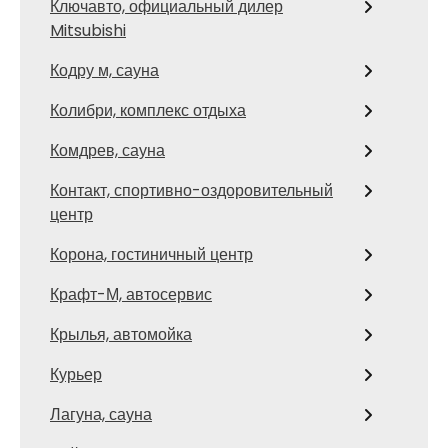
Ключавто, официальный дилер
Mitsubishi
Кодру м, сауна
Колибри, комплекс отдыха
Комдрев, сауна
Контакт, спортивно-оздоровительный
центр
Корона, гостиничный центр
Крафт-М, автосервис
Крылья, автомойка
Курьер
Лагуна, сауна