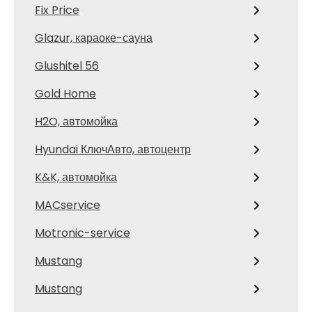
Fix Price
Glazur, караоке-сауна
Glushitel 56
Gold Home
H2O, автомойка
Hyundai КлючАвто, автоцентр
K&K, автомойка
MACservice
Motronic-service
Mustang
Mustang