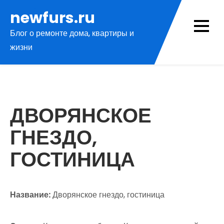
Перейти
newfurs.ru
к
Блог о ремонте дома, квартиры и
содержимому
жизни
ДВОРЯНСКОЕ
ГНЕЗДО,
ГОСТИНИЦА
Название:
Дворянское гнездо, гостиница