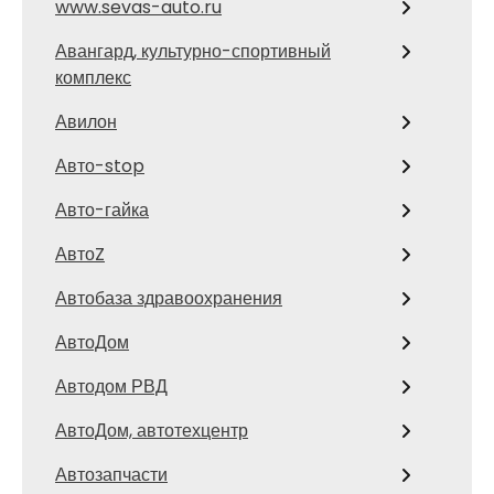
www.sevas-auto.ru
Авангард, культурно-спортивный
комплекс
Авилон
Авто-stop
Авто-гайка
АвтоZ
Автобаза здравоохранения
АвтоДом
Автодом РВД
АвтоДом, автотехцентр
Автозапчасти