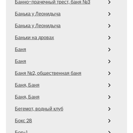
Банно-прачечный трест, баня №3
Банька у Леонидыча
Банька у Леонидыча
Баньки на дровах
Баня
Баня
Баня №2, общественная баня
Баня, Баня
Баня, Баня
Бегемот, водный клуб
Бокс 28
Бор-1