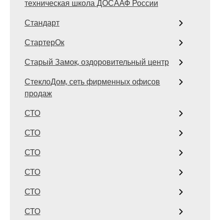
техническая школа ДОСААФ России
Стандарт
СтартерОк
Старый Замок, оздоровительный центр
СтеклоДом, сеть фирменных офисов
продаж
СТО
СТО
СТО
СТО
СТО
СТО