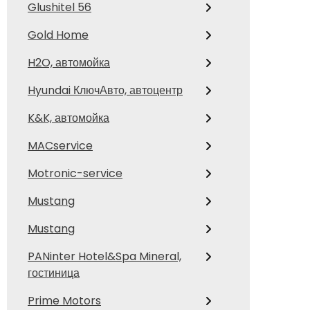
Glushitel 56
Gold Home
H2O, автомойка
Hyundai КлючАвто, автоцентр
K&K, автомойка
MACservice
Motronic-service
Mustang
Mustang
PANinter Hotel&Spa Mineral,
гостиница
Prime Motors