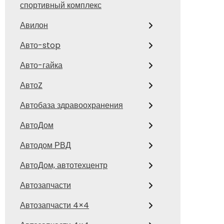
спортивный комплекс
Авилон
Авто-stop
Авто-гайка
АвтоZ
Автобаза здравоохранения
АвтоДом
Автодом РВД
АвтоДом, автотехцентр
Автозапчасти
Автозапчасти 4×4