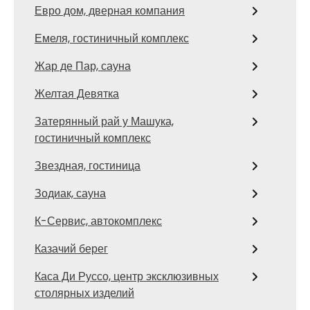
Евро дом, дверная компания
Емеля, гостиничный комплекс
Жар де Пар, сауна
Желтая Девятка
Затерянный рай у Машука,
гостиничный комплекс
Звездная, гостиница
Зодиак, сауна
К-Сервис, автокомплекс
Казачий берег
Каса Ди Руссо, центр эксклюзивных
столярных изделий