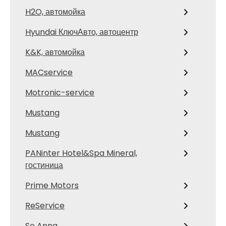
H2O, автомойка
Hyundai КлючАвто, автоцентр
K&K, автомойка
MACservice
Motronic-service
Mustang
Mustang
PANinter Hotel&Spa Mineral,
гостиница
Prime Motors
ReService
So Anna