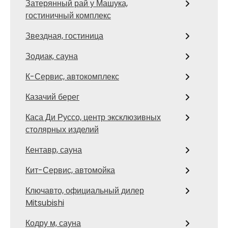
Затерянный рай у Машука,
гостиничный комплекс
Звездная, гостиница
Зодиак, сауна
К-Сервис, автокомплекс
Казачий берег
Каса Ди Руссо, центр эксклюзивных
столярных изделий
Кентавр, сауна
Кит-Сервис, автомойка
Ключавто, официальный дилер
Mitsubishi
Кодру м, сауна