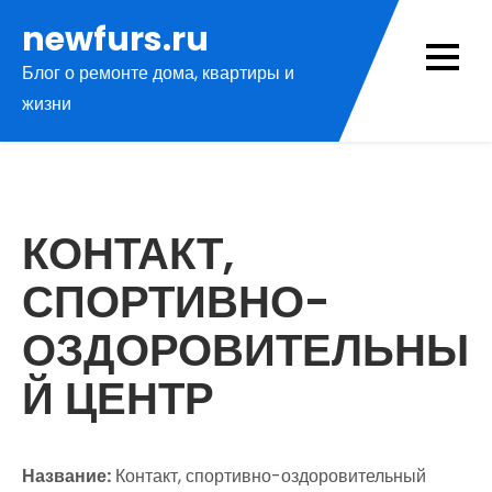
Перейти
newfurs.ru
к
Блог о ремонте дома, квартиры и
содержимому
жизни
КОНТАКТ,
СПОРТИВНО-
ОЗДОРОВИТЕЛЬНЫ
Й ЦЕНТР
Название:
Контакт, спортивно-оздоровительный