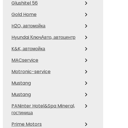
Glushitel 56
Gold Home
H2O, автомойка
Hyundai КлючАвто, автоцентр
K&K, автомойка
MACservice
Motronic-service
Mustang
Mustang
PANinter Hotel&Spa Mineral,
гостиница
Prime Motors