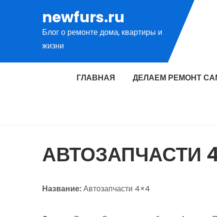
Перейти
newfurs.ru
к
Блог о ремонте дома, квартиры и
содержимому
жизни
ГЛАВНАЯ
ДЕЛАЕМ РЕМОНТ СА
АВТОЗАПЧАСТИ 
Название:
Автозапчасти 4×4