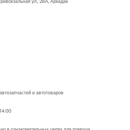
ивокзальная ул., 28А, Аркадак
 автозапчастей и автотоваров
–14:00
но в ознакомительных целях для помощи