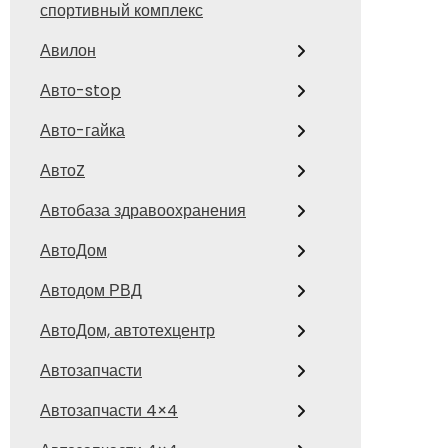
спортивный комплекс
Авилон
Авто-stop
Авто-гайка
АвтоZ
Автобаза здравоохранения
АвтоДом
Автодом РВД
АвтоДом, автотехцентр
Автозапчасти
Автозапчасти 4×4