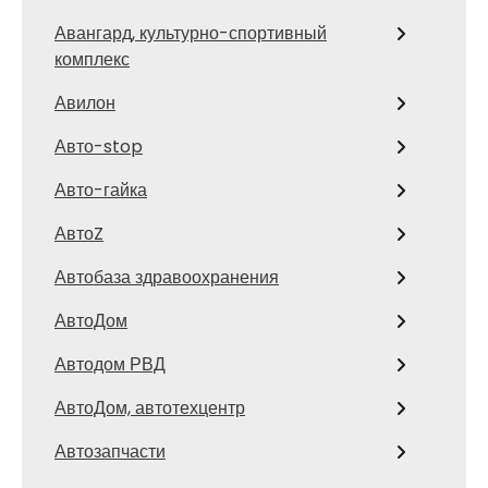
Авангард, культурно-спортивный
комплекс
Авилон
Авто-stop
Авто-гайка
АвтоZ
Автобаза здравоохранения
АвтоДом
Автодом РВД
АвтоДом, автотехцентр
Автозапчасти