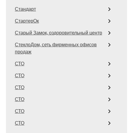
Стандарт
СтартерОк
Старый Замок, оздоровительный центр
СтеклоДом, сеть фирменных офисов
продаж
СТО
СТО
СТО
СТО
СТО
СТО