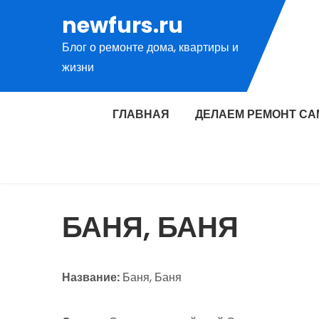
Перейти
newfurs.ru
к
Блог о ремонте дома, квартиры и
содержимому
жизни
ГЛАВНАЯ
ДЕЛАЕМ РЕМОНТ СА
БАНЯ, БАНЯ
Название:
Баня, Баня