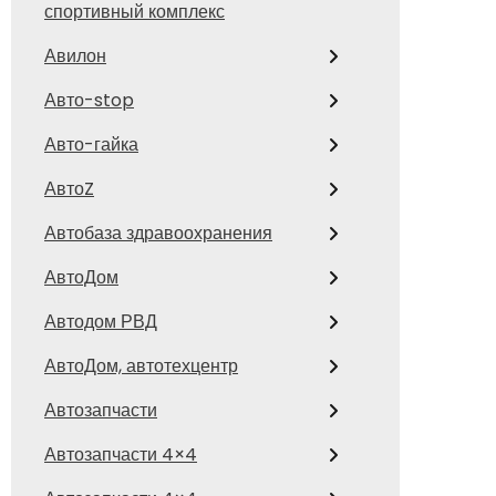
спортивный комплекс
Авилон
Авто-stop
Авто-гайка
АвтоZ
Автобаза здравоохранения
АвтоДом
Автодом РВД
АвтоДом, автотехцентр
Автозапчасти
Автозапчасти 4×4