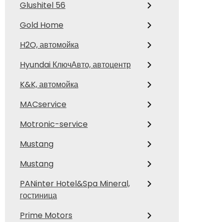
Glushitel 56
Gold Home
H2O, автомойка
Hyundai КлючАвто, автоцентр
K&K, автомойка
MACservice
Motronic-service
Mustang
Mustang
PANinter Hotel&Spa Mineral,
гостиница
Prime Motors