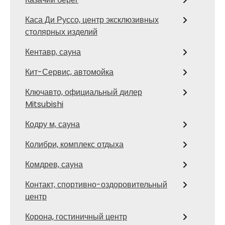
Каса Ди Руссо, центр эксклюзивных
столярных изделий
Кентавр, сауна
Кит-Сервис, автомойка
Ключавто, официальный дилер
Mitsubishi
Кодру м, сауна
Колибри, комплекс отдыха
Комдрев, сауна
Контакт, спортивно-оздоровительный
центр
Корона, гостиничный центр