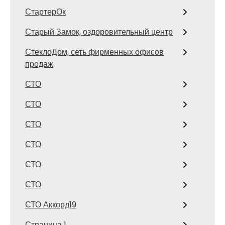
СтартерОк
Старый Замок, оздоровительный центр
СтеклоДом, сеть фирменных офисов
продаж
СТО
СТО
СТО
СТО
СТО
СТО
СТО Аккорд19
Страница 1