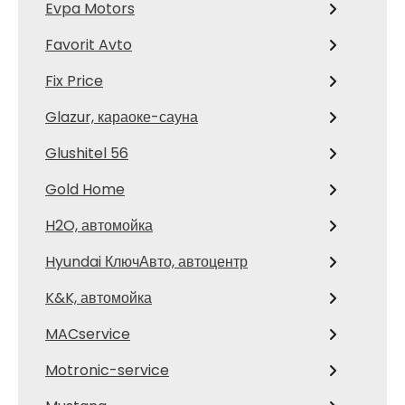
Evpa Motors
Favorit Avto
Fix Price
Glazur, караоке-сауна
Glushitel 56
Gold Home
H2O, автомойка
Hyundai КлючАвто, автоцентр
K&K, автомойка
MACservice
Motronic-service