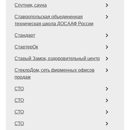
Спутник, сауна
Ставропольская объединенная
техническая школа ДОСААФ России
Стандарт
СтартерОк
Старый Замок, оздоровительный центр
СтеклоДом, сеть фирменных офисов
продаж
СТО
СТО
СТО
СТО