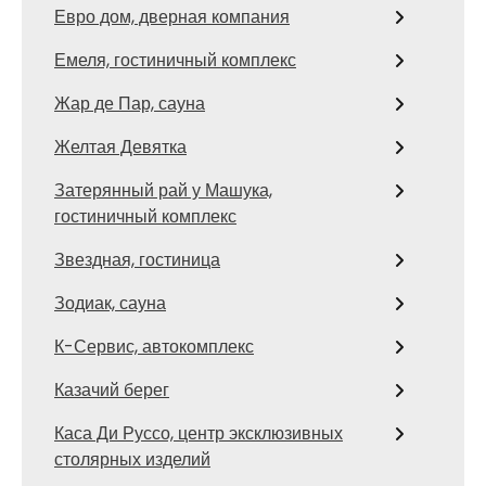
Евро дом, дверная компания
Емеля, гостиничный комплекс
Жар де Пар, сауна
Желтая Девятка
Затерянный рай у Машука,
гостиничный комплекс
Звездная, гостиница
Зодиак, сауна
К-Сервис, автокомплекс
Казачий берег
Каса Ди Руссо, центр эксклюзивных
столярных изделий