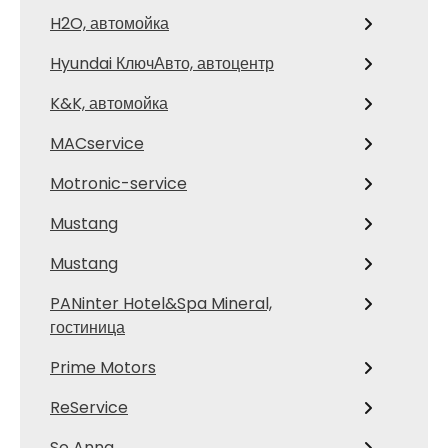
H2O, автомойка
Hyundai КлючАвто, автоцентр
K&K, автомойка
MACservice
Motronic-service
Mustang
Mustang
PANinter Hotel&Spa Mineral,
гостиница
Prime Motors
ReService
So Anna