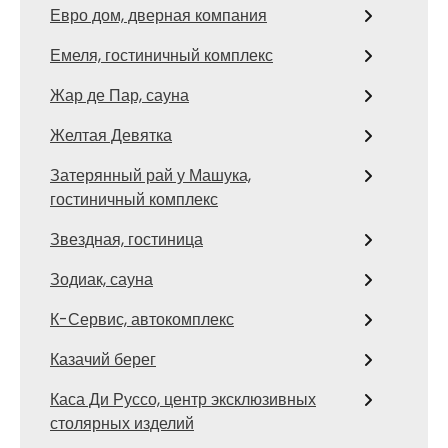
Евро дом, дверная компания
Емеля, гостиничный комплекс
Жар де Пар, сауна
Желтая Девятка
Затерянный рай у Машука,
гостиничный комплекс
Звездная, гостиница
Зодиак, сауна
К-Сервис, автокомплекс
Казачий берег
Каса Ди Руссо, центр эксклюзивных
столярных изделий