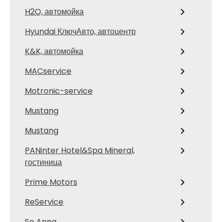
H2O, автомойка
Hyundai КлючАвто, автоцентр
K&K, автомойка
MACservice
Motronic-service
Mustang
Mustang
PANinter Hotel&Spa Mineral,
гостиница
Prime Motors
ReService
So Anna