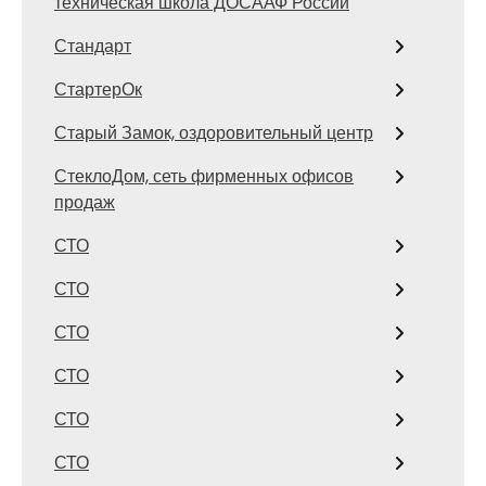
техническая школа ДОСААФ России
Стандарт
СтартерОк
Старый Замок, оздоровительный центр
СтеклоДом, сеть фирменных офисов
продаж
СТО
СТО
СТО
СТО
СТО
СТО