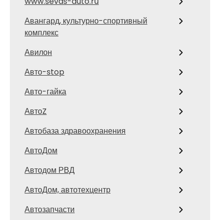
www.sevas-auto.ru
Авангард, культурно-спортивный
комплекс
Авилон
Авто-stop
Авто-гайка
АвтоZ
Автобаза здравоохранения
АвтоДом
Автодом РВД
АвтоДом, автотехцентр
Автозапчасти