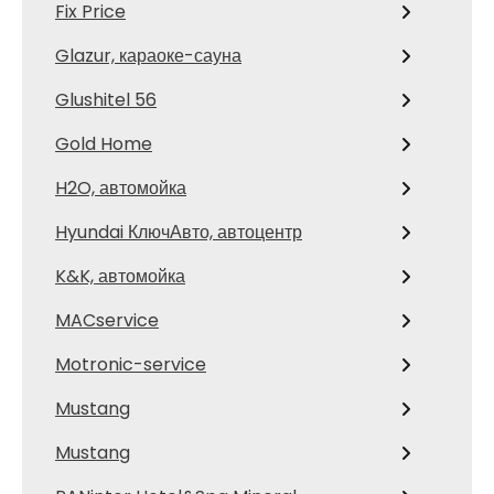
Fix Price
Glazur, караоке-сауна
Glushitel 56
Gold Home
H2O, автомойка
Hyundai КлючАвто, автоцентр
K&K, автомойка
MACservice
Motronic-service
Mustang
Mustang