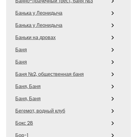
Банно-прачечный трест, баня №3
Банька у Леонидыча
Банька у Леонидыча
Баньки на дровах
Баня
Баня
Баня №2, общественная баня
Баня, Баня
Баня, Баня
Бегемот, водный клуб
Бокс 28
Бор-1