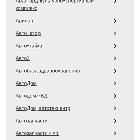
Авангард, культурно-спортивный
комплекс
Авилон
Авто-stop
Авто-гайка
АвтоZ
Автобаза здравоохранения
АвтоДом
Автодом РВД
АвтоДом, автотехцентр
Автозапчасти
Автозапчасти 4×4