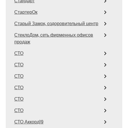
Стандарт
СтартерОк
Старый Замок, оздоровительный центр
СтеклоДом, сеть фирменных офисов
продаж
СТО
СТО
СТО
СТО
СТО
СТО
СТО Аккорд19