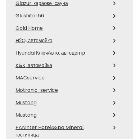
Glazur, караоке-сауна
Glushitel 56
Gold Home
H2O, автомойка
Hyundai КлючАвто, автоцентр
K&K, автомойка
MACservice
Motronic-service
Mustang
Mustang
PANinter Hotel&Spa Mineral,
гостиница