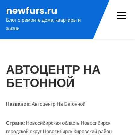
Перейти
newfurs.ru
к
Блог о ремонте дома, квартиры и
содержимому
жизни
АВТОЦЕНТР НА
БЕТОННОЙ
Название:
Автоцентр На Бетонной
Страна:
Новосибирская область Новосибирск
городской округ Новосибирск Кировский район