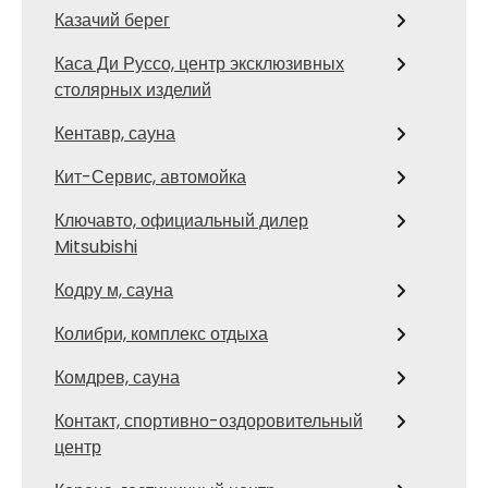
Казачий берег
Каса Ди Руссо, центр эксклюзивных
столярных изделий
Кентавр, сауна
Кит-Сервис, автомойка
Ключавто, официальный дилер
Mitsubishi
Кодру м, сауна
Колибри, комплекс отдыха
Комдрев, сауна
Контакт, спортивно-оздоровительный
центр