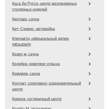
Каса Ди Руссо, центр эксклюзивных
столярных изделий
Кентавр, сауна
Кит-Сервис, автомойка
Ключавто, официальный дилер
Mitsubishi
Кодру м, сауна
Колибри, комплекс отдыха
Комдрев, сауна
Контакт, спортивно-оздоровительный
центр
Корона, гостиничный центр
Крафт-М, автосервис