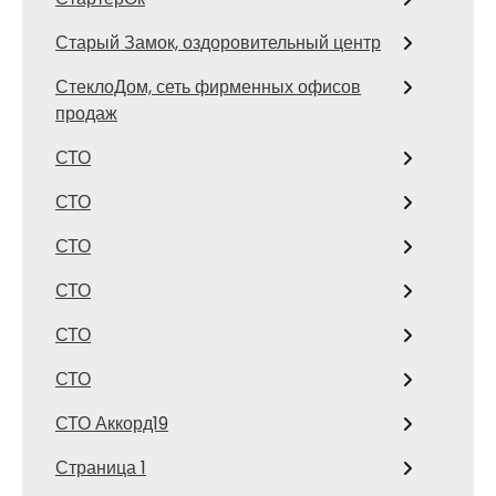
Старый Замок, оздоровительный центр
СтеклоДом, сеть фирменных офисов
продаж
СТО
СТО
СТО
СТО
СТО
СТО
СТО Аккорд19
Страница 1