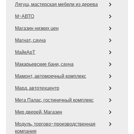
Лягуш, мастерская мебели из дерева
М-АВТО
Магазин низких цен
Магнат, сауна
МайкАрТ
Макарьевские бани, сауна
Мамонт, автомоечный комплекс
Мард, автотехцентр
Мега Палас, гостиничный комплекс
Мир дверей, Магазин
Модуль, торгово-производственная
компания