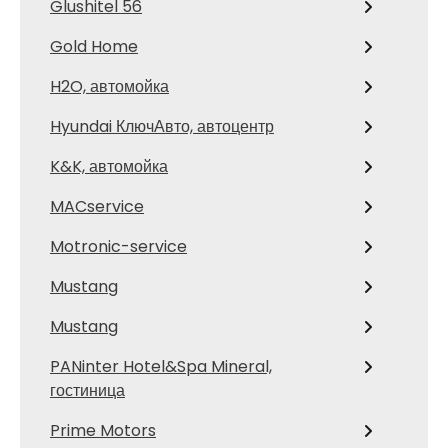
Glushitel 56
Gold Home
H2O, автомойка
Hyundai КлючАвто, автоцентр
K&K, автомойка
MACservice
Motronic-service
Mustang
Mustang
PANinter Hotel&Spa Mineral,
гостиница
Prime Motors