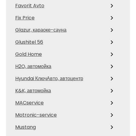
Favorit Avto
Fix Price
Glazur, караоке-сауна
Glushitel 56
Gold Home
H2O, автомойка
Hyundai КлючАвто, автоцентр
K&K, автомойка
MACservice
Motronic-service
Mustang