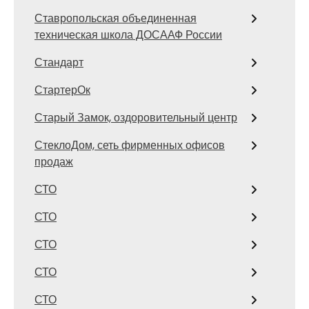
Ставропольская объединенная
техническая школа ДОСААФ России
Стандарт
СтартерОк
Старый Замок, оздоровительный центр
СтеклоДом, сеть фирменных офисов
продаж
СТО
СТО
СТО
СТО
СТО