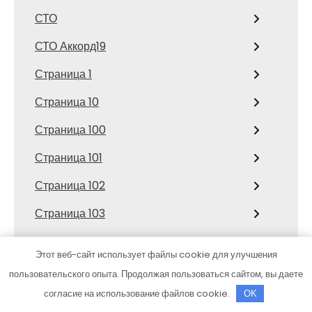
СТО
СТО Аккорд19
Страница 1
Страница 10
Страница 100
Страница 101
Страница 102
Страница 103
Страница 104
Этот веб-сайт использует файлы cookie для улучшения
Страница 105
пользовательского опыта. Продолжая пользоваться сайтом, вы даете
согласие на использование файлов cookie.
OK
Страница 106