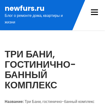
Перейти
newfurs.ru
к
Блог о ремонте дома, квартиры и
содержимому
жизни
ТРИ БАНИ,
ГОСТИНИЧНО-
БАННЫЙ
КОМПЛЕКС
Название:
Три Бани, гостинично-банный комплекс