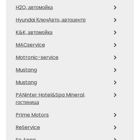
H2O, автомойка
Hyundai КлючАвто, автоцентр
K&K, автомойка
MACservice
Motronic-service
Mustang
Mustang
PANinter Hotel&Spa Mineral,
гостиница
Prime Motors
ReService
So Anna