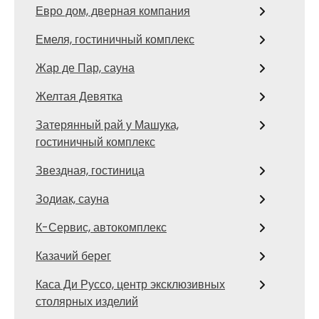
Евро дом, дверная компания
Емеля, гостиничный комплекс
Жар де Пар, сауна
Желтая Девятка
Затерянный рай у Машука,
гостиничный комплекс
Звездная, гостиница
Зодиак, сауна
К-Сервис, автокомплекс
Казачий берег
Каса Ди Руссо, центр эксклюзивных
столярных изделий