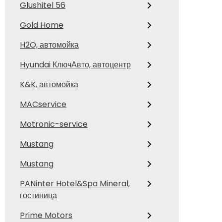
Glushitel 56
Gold Home
H2O, автомойка
Hyundai КлючАвто, автоцентр
K&K, автомойка
MACservice
Motronic-service
Mustang
Mustang
PANinter Hotel&Spa Mineral,
гостиница
Prime Motors