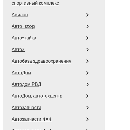
спортивный комплекс
Авилон
Авто-stop
Авто-гайка
АвтоZ
Автобаза здравоохранения
АвтоДом
Автодом РВД
АвтоДом, автотехцентр
Автозапчасти
Автозапчасти 4×4