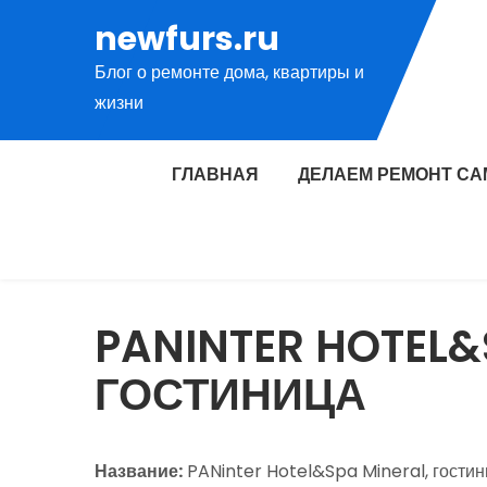
Перейти
newfurs.ru
к
Блог о ремонте дома, квартиры и
содержимому
жизни
ГЛАВНАЯ
ДЕЛАЕМ РЕМОНТ СА
PANINTER HOTEL&
ГОСТИНИЦА
Название:
PANinter Hotel&Spa Mineral, гости