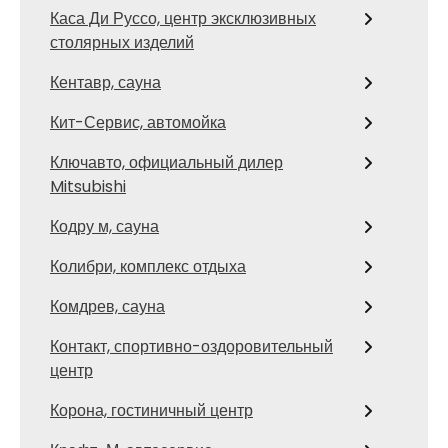
Каса Ди Руссо, центр эксклюзивных
столярных изделий
Кентавр, сауна
Кит-Сервис, автомойка
Ключавто, официальный дилер
Mitsubishi
Кодру м, сауна
Колибри, комплекс отдыха
Комдрев, сауна
Контакт, спортивно-оздоровительный
центр
Корона, гостиничный центр