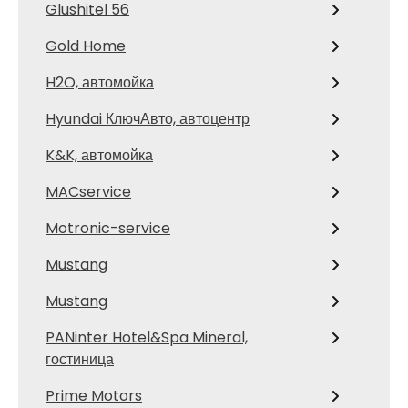
Glushitel 56
Gold Home
H2O, автомойка
Hyundai КлючАвто, автоцентр
K&K, автомойка
MACservice
Motronic-service
Mustang
Mustang
PANinter Hotel&Spa Mineral,
гостиница
Prime Motors