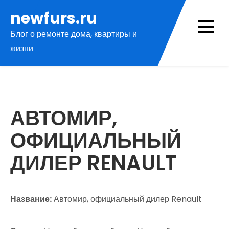
Перейти
newfurs.ru
к
Блог о ремонте дома, квартиры и
содержимому
жизни
АВТОМИР,
ОФИЦИАЛЬНЫЙ
ДИЛЕР RENAULT
Название:
Автомир, официальный дилер Renault