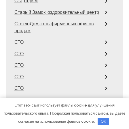
СтартерОк
Старый Замок, оздоровительный центр
СтеклоДом, сеть фирменных офисов
продаж
СТО
СТО
СТО
СТО
СТО
СТО
Этот веб-сайт использует файлы cookie для улучшения
СТО Аккорд19
пользовательского опыта. Продолжая пользоваться сайтом, вы даете
согласие на использование файлов cookie.
OK
Страница 1