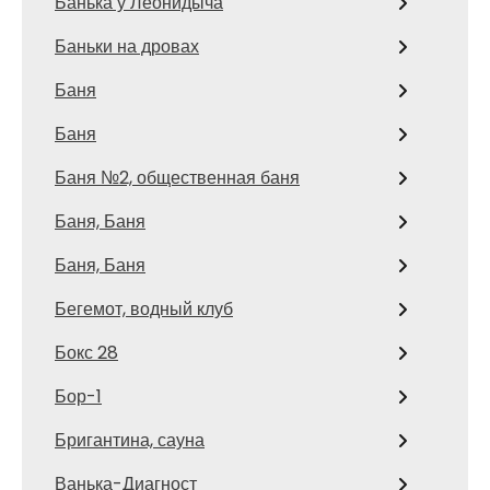
Банька у Леонидыча
Баньки на дровах
Баня
Баня
Баня №2, общественная баня
Баня, Баня
Баня, Баня
Бегемот, водный клуб
Бокс 28
Бор-1
Бригантина, сауна
Ванька-Диагност