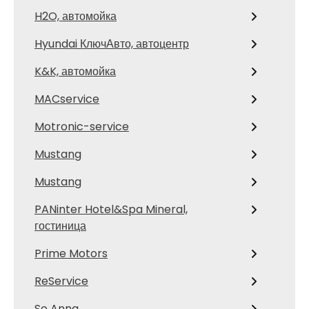
H2O, автомойка
Hyundai КлючАвто, автоцентр
K&K, автомойка
MACservice
Motronic-service
Mustang
Mustang
PANinter Hotel&Spa Mineral,
гостиница
Prime Motors
ReService
So Anna