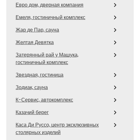
Евро дом, дверная компания
Емеля, гостиничный комплекс
Жар де Пар, сауна
Желтая Девятка
Затерянный рай у Машука,
гостиничный комплекс
Звездная, гостиница
Зодиак, сауна
К-Сервис, автокомплекс
Казачий берег
Каса Ди Руссо, центр эксклюзивных
столярных изделий