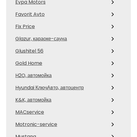
Evpa Motors
Favorit Avto
Fix Price
Glazur, караоке-сауна
Glushitel 56
Gold Home
H2O, автомойка
Hyundai КлючАвто, автоцентр
K&K, автомойка
MACservice
Motronic-service
Mustang