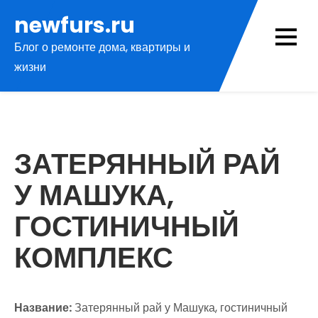
Перейти
newfurs.ru
к
Блог о ремонте дома, квартиры и
содержимому
жизни
ЗАТЕРЯННЫЙ РАЙ
У МАШУКА,
ГОСТИНИЧНЫЙ
КОМПЛЕКС
Название:
Затерянный рай у Машука, гостиничный