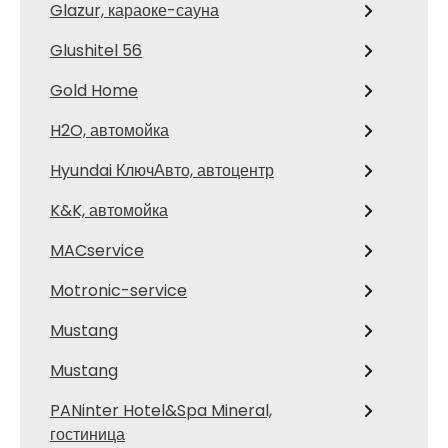
Glazur, караоке-сауна
Glushitel 56
Gold Home
H2O, автомойка
Hyundai КлючАвто, автоцентр
K&K, автомойка
MACservice
Motronic-service
Mustang
Mustang
PANinter Hotel&Spa Mineral,
гостиница