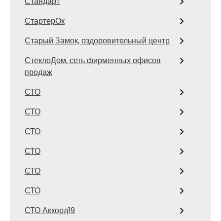
Стандарт
СтартерОк
Старый Замок, оздоровительный центр
СтеклоДом, сеть фирменных офисов
продаж
СТО
СТО
СТО
СТО
СТО
СТО
СТО Аккорд19