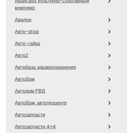
Авангард, культурно-спортивный
комплекс
Авилон
Авто-stop
Авто-гайка
АвтоZ
Автобаза здравоохранения
АвтоДом
Автодом РВД
АвтоДом, автотехцентр
Автозапчасти
Автозапчасти 4×4