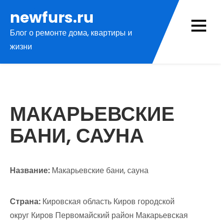
Перейти
newfurs.ru
к
Блог о ремонте дома, квартиры и
содержимому
жизни
МАКАРЬЕВСКИЕ
БАНИ, САУНА
Название:
Макарьевские бани, сауна
Страна:
Кировская область Киров городской
округ Киров Первомайский район Макарьевская