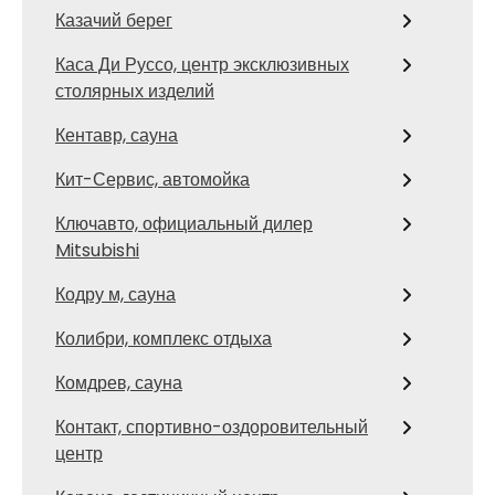
Казачий берег
Каса Ди Руссо, центр эксклюзивных
столярных изделий
Кентавр, сауна
Кит-Сервис, автомойка
Ключавто, официальный дилер
Mitsubishi
Кодру м, сауна
Колибри, комплекс отдыха
Комдрев, сауна
Контакт, спортивно-оздоровительный
центр