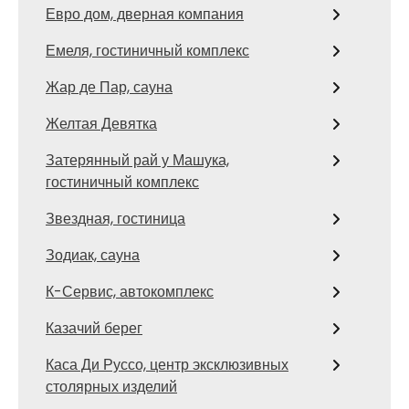
Евро дом, дверная компания
Емеля, гостиничный комплекс
Жар де Пар, сауна
Желтая Девятка
Затерянный рай у Машука,
гостиничный комплекс
Звездная, гостиница
Зодиак, сауна
К-Сервис, автокомплекс
Казачий берег
Каса Ди Руссо, центр эксклюзивных
столярных изделий