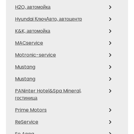
H2O, автомойка
Hyundai КлючАвто, автоцентр
K&K, автомойка
MACservice
Motronic-service
Mustang
Mustang
PANinter Hotel&Spa Mineral,
гостиница
Prime Motors
ReService
So Anna