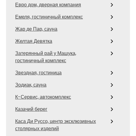
Евро дом, дверная компания
Емеля, гостиничный комплекс
Жар де Пар, сауна
Желтая Девятка
Затерянный рай у Машука,
гостиничный комплекс
Звездная, гостиница
Зодиак, сауна
К-Сервис, автокомплекс
Казачий берег
Каса Ди Руссо, центр эксклюзивных
столярных изделий