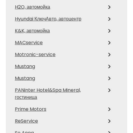
H2O, автомойка
Hyundai КлючАвто, автоцентр
K&K, автомойка
MACservice
Motronic-service
Mustang
Mustang
PANinter Hotel&Spa Mineral,
гостиница
Prime Motors
ReService
So Anna