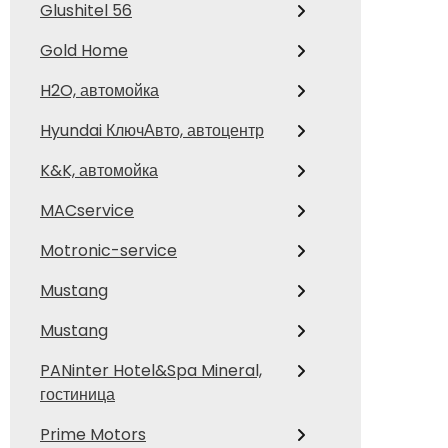
Glushitel 56
Gold Home
H2O, автомойка
Hyundai КлючАвто, автоцентр
K&K, автомойка
MACservice
Motronic-service
Mustang
Mustang
PANinter Hotel&Spa Mineral,
гостиница
Prime Motors