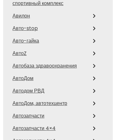
спортивный комплекс
Авилон
Авто-stop
Авто-гайка
АвтоZ
Автобаза здравоохранения
АвтоДом
Автодом РВД
АвтоДом, автотехцентр
Автозапчасти
Автозапчасти 4×4