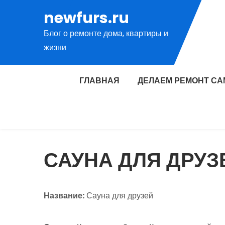
Перейти
newfurs.ru
к
Блог о ремонте дома, квартиры и
содержимому
жизни
ГЛАВНАЯ
ДЕЛАЕМ РЕМОНТ СА
САУНА ДЛЯ ДРУЗ
Название:
Сауна для друзей