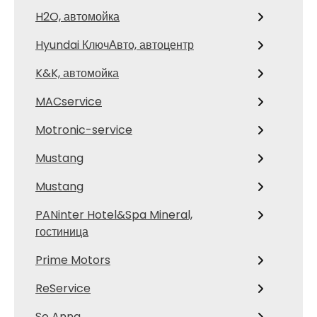
H2O, автомойка
Hyundai КлючАвто, автоцентр
K&K, автомойка
MACservice
Motronic-service
Mustang
Mustang
PANinter Hotel&Spa Mineral,
гостиница
Prime Motors
ReService
So Anna