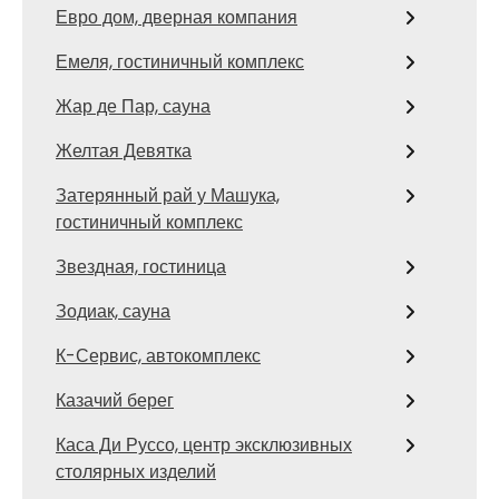
Евро дом, дверная компания
Емеля, гостиничный комплекс
Жар де Пар, сауна
Желтая Девятка
Затерянный рай у Машука,
гостиничный комплекс
Звездная, гостиница
Зодиак, сауна
К-Сервис, автокомплекс
Казачий берег
Каса Ди Руссо, центр эксклюзивных
столярных изделий