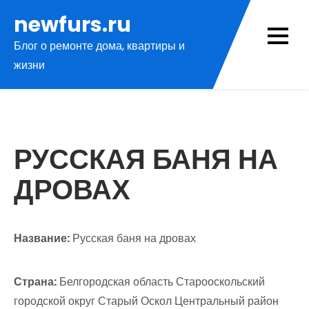
Перейти
newfurs.ru
к
Блог о ремонте дома, квартиры и
содержимому
жизни
РУССКАЯ БАНЯ НА
ДРОВАХ
Название:
Русская баня на дровах
Страна:
Белгородская область Старооскольский
городской округ Старый Оскол Центральный район