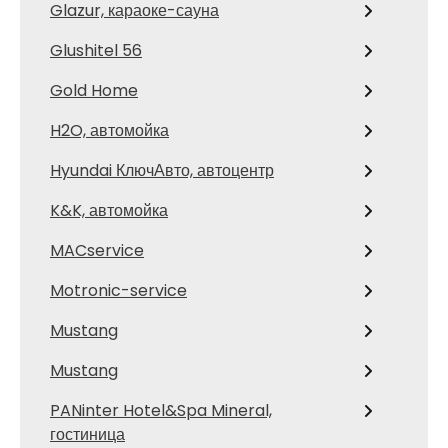
Glazur, караоке-сауна
Glushitel 56
Gold Home
H2O, автомойка
Hyundai КлючАвто, автоцентр
K&K, автомойка
MACservice
Motronic-service
Mustang
Mustang
PANinter Hotel&Spa Mineral,
гостиница