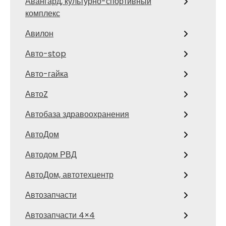
Авангард, культурно-спортивный
комплекс
Авилон
Авто-stop
Авто-гайка
АвтоZ
Автобаза здравоохранения
АвтоДом
Автодом РВД
АвтоДом, автотехцентр
Автозапчасти
Автозапчасти 4×4