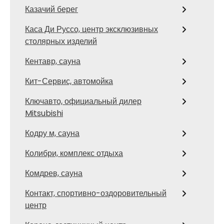
Казачий берег
Каса Ди Руссо, центр эксклюзивных
столярных изделий
Кентавр, сауна
Кит-Сервис, автомойка
Ключавто, официальный дилер
Mitsubishi
Кодру м, сауна
Колибри, комплекс отдыха
Комдрев, сауна
Контакт, спортивно-оздоровительный
центр