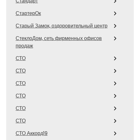
Стандарт
СтартерОк
Старый Замок, оздоровительный центр
СтеклоДом, сеть фирменных офисов
продаж
СТО
СТО
СТО
СТО
СТО
СТО
СТО Аккорд19