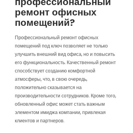
профессиональный
ремонт офисных
помещений?
Профессиональный ремонт офисных
помещений под ключ позволяет не только
улучшить внешний вид офиса, но и повысить
его функциональность. Качественный ремонт
способствует созданию комфортной
атмосферы, что, в свою очередь,
положительно сказывается на
производительности сотрудников. Кроме того,
обновленный офис может стать важным
элементом имиджа компании, привлекая
клиентов и партнеров.