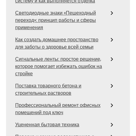
систему и как выполняется отделка
Светодиодные знаки «Пешеходный
переход»: принцип работы и сферы
применения
Как создать домашнее пространство
для заботы о здоровье всей семьи
Сигнальные ленты: простое решение,
которое помогает избежать ошибок на
стройке
Поставка товарного бетона и
строительных растворов
Профессиональный ремонт офисных
помещений под ключ
Уцененная бытовая техника