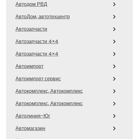
Автодом РВД
АвтоДом, автотехцентр
Автозапчасти
Автозапчасти 4×4
Автозапчасти 4×4
Автоимпорт
Автоимпорт сервис
Автокомплекс, Автокомплекс
Автокомплекс, Автокомплекс
Автолиния-Юг
Автомагазин