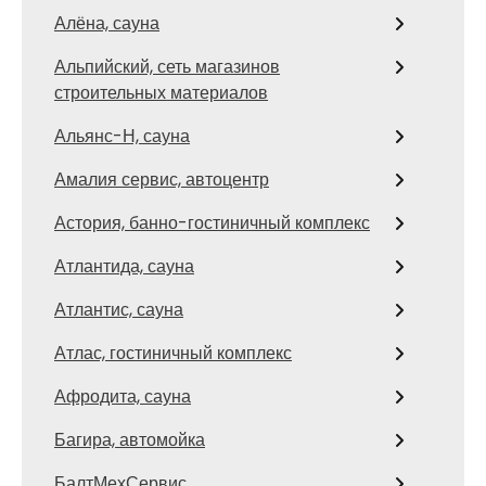
Алёна, сауна
Альпийский, сеть магазинов
строительных материалов
Альянс-Н, сауна
Амалия сервис, автоцентр
Астория, банно-гостиничный комплекс
Атлантида, сауна
Атлантис, сауна
Атлас, гостиничный комплекс
Афродита, сауна
Багира, автомойка
БалтМехСервис