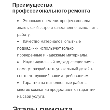
Преимущества
профессионального ремонта
Экономия времени: профессионалы
знают, как быстро и качественно выполнить
работу.
Качество материалов: опытные
подрядчики используют только
проверенные и надежные материалы.
Индивидуальный подход: специалисты
помогут разработать уникальный дизайн,
соответствующий вашим требованиям.
Гарантия на выполненные работы:
многие компании предоставляют гарантии
на свои услуги.
Этапы ремонта