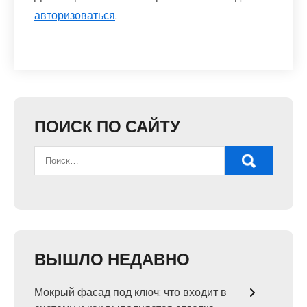
авторизоваться
.
ПОИСК ПО САЙТУ
ВЫШЛО НЕДАВНО
Мокрый фасад под ключ: что входит в