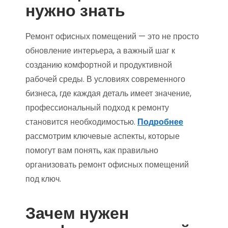
нужно знать
Ремонт офисных помещений — это не просто
обновление интерьера, а важный шаг к
созданию комфортной и продуктивной
рабочей среды. В условиях современного
бизнеса, где каждая деталь имеет значение,
профессиональный подход к ремонту
становится необходимостью.
Подробнее
рассмотрим ключевые аспекты, которые
помогут вам понять, как правильно
организовать ремонт офисных помещений
под ключ.
Зачем нужен