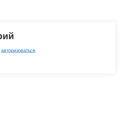
рий
о
авторизоваться
.