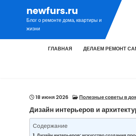
Перейти
newfurs.ru
к
Блог о ремонте дома, квартиры и
содержимому
жизни
ГЛАВНАЯ
ДЕЛАЕМ РЕМОНТ СА
18 июня 2026
Полезные советы в до
Дизайн интерьеров и архитект
Содержание
Дизайн интерьеров: искусство создания про