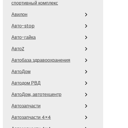
спортивный комплекс
Авилон
Авто-stop
Авто-гайка
АвтоZ
Автобаза здравоохранения
АвтоДом
Автодом РВД
АвтоДом, автотехцентр
Автозапчасти
Автозапчасти 4×4