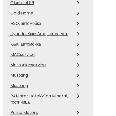
Glushitel 56
Gold Home
H2O, автомойка
Hyundai КлючАвто, автоцентр
K&K, автомойка
MACservice
Motronic-service
Mustang
Mustang
PANinter Hotel&Spa Mineral,
гостиница
Prime Motors