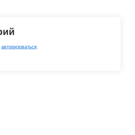
рий
о
авторизоваться
.