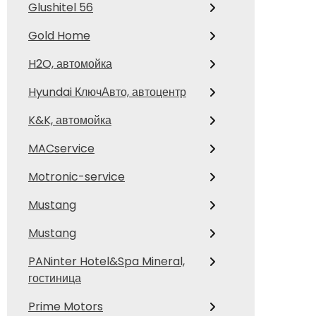
Glushitel 56
Gold Home
H2O, автомойка
Hyundai КлючАвто, автоцентр
K&K, автомойка
MACservice
Motronic-service
Mustang
Mustang
PANinter Hotel&Spa Mineral,
гостиница
Prime Motors