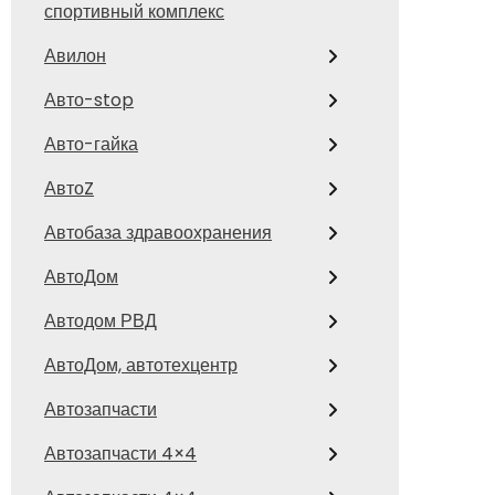
спортивный комплекс
Авилон
Авто-stop
Авто-гайка
АвтоZ
Автобаза здравоохранения
АвтоДом
Автодом РВД
АвтоДом, автотехцентр
Автозапчасти
Автозапчасти 4×4