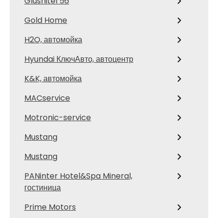
Glushitel 56
Gold Home
H2O, автомойка
Hyundai КлючАвто, автоцентр
K&K, автомойка
MACservice
Motronic-service
Mustang
Mustang
PANinter Hotel&Spa Mineral,
гостиница
Prime Motors