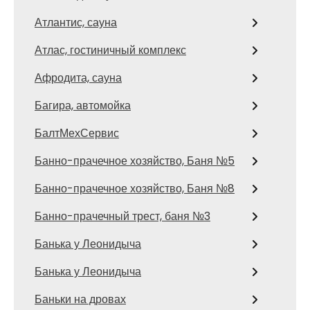
Атлантис, сауна
Атлас, гостиничный комплекс
Афродита, сауна
Багира, автомойка
БалтМехСервис
Банно-прачечное хозяйство, Баня №5
Банно-прачечное хозяйство, Баня №8
Банно-прачечный трест, баня №3
Банька у Леонидыча
Банька у Леонидыча
Баньки на дровах