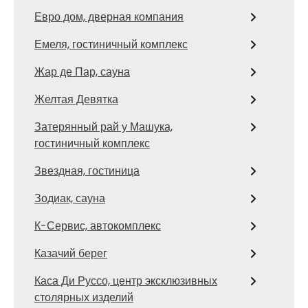
Евро дом, дверная компания
Емеля, гостиничный комплекс
Жар де Пар, сауна
Желтая Девятка
Затерянный рай у Машука,
гостиничный комплекс
Звездная, гостиница
Зодиак, сауна
К-Сервис, автокомплекс
Казачий берег
Каса Ди Руссо, центр эксклюзивных
столярных изделий