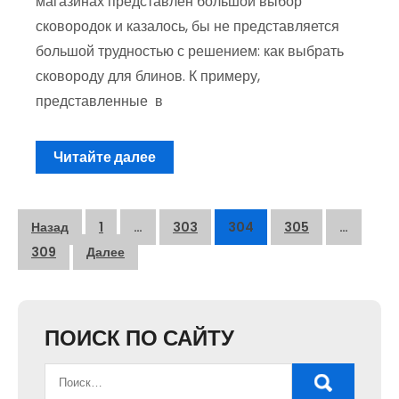
магазинах представлен большой выбор
сковородок и казалось, бы не представляется
большой трудностью с решением: как выбрать
сковороду для блинов. К примеру,
представленные в
Читайте далее
Пагинация
Назад
1
…
303
304
305
…
записей
309
Далее
ПОИСК ПО САЙТУ