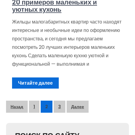
20 примеров маленьких и
уютных кухонь
Жильцы малогабаритных квартир часто находят
интересные и необычные идеи по оформлению
пространства, и сегодня мы предлагаем
посмотреть 20 лучших интерьеров маленьких
кухонь Сделать маленькую кухню уютной и
функциональной — выполнимая и
Читайте далее
Пагинация
Назад
1
2
3
Далее
записей