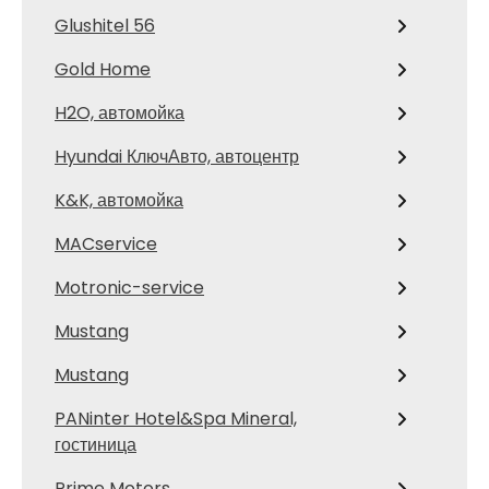
Glushitel 56
Gold Home
H2O, автомойка
Hyundai КлючАвто, автоцентр
K&K, автомойка
MACservice
Motronic-service
Mustang
Mustang
PANinter Hotel&Spa Mineral,
гостиница
Prime Motors