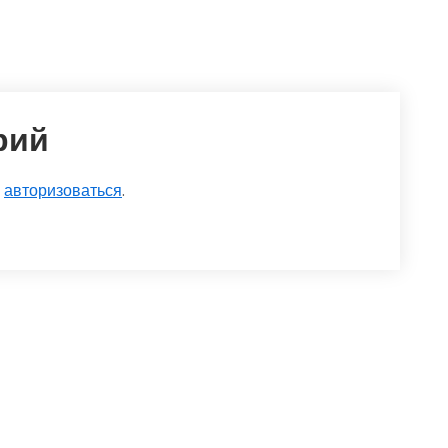
рий
о
авторизоваться
.