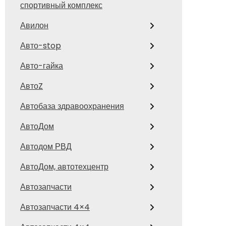
спортивный комплекс
Авилон
Авто-stop
Авто-гайка
АвтоZ
Автобаза здравоохранения
АвтоДом
Автодом РВД
АвтоДом, автотехцентр
Автозапчасти
Автозапчасти 4×4