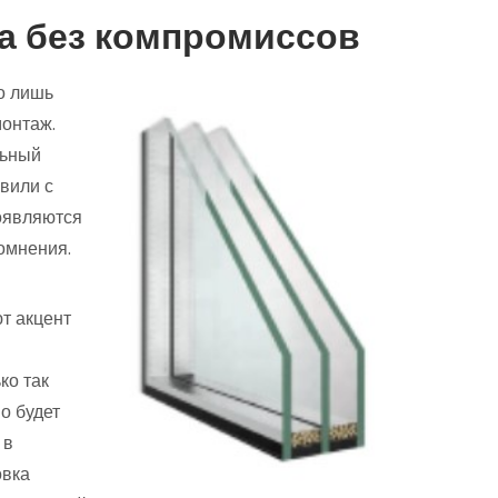
ка без компромиссов
о лишь
монтаж.
льный
овили с
появляются
сомнения.
т акцент
ко так
о будет
 в
овка