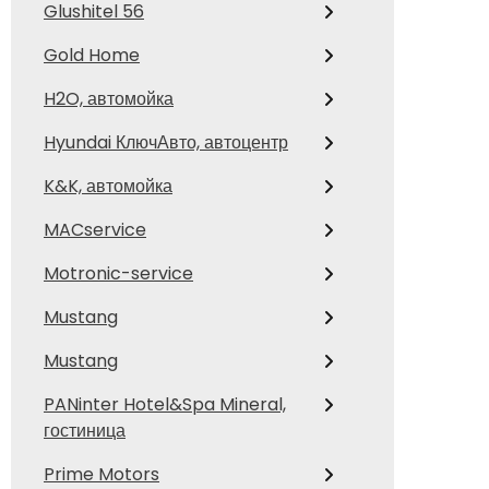
Glushitel 56
Gold Home
H2O, автомойка
Hyundai КлючАвто, автоцентр
K&K, автомойка
MACservice
Motronic-service
Mustang
Mustang
PANinter Hotel&Spa Mineral,
гостиница
Prime Motors