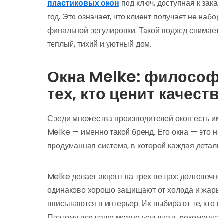
пластиковых окон
под ключ, доступная к зака
год. Это означает, что клиент получает не наб
финальной регулировки. Такой подход снимает
теплый, тихий и уютный дом.
Окна Melke: философ
тех, кто ценит качест
Среди множества производителей окон есть и
Melke — именно такой бренд. Его окна — это 
продуманная система, в которой каждая деталь
Melke делает акцент на трех вещах: долговечн
одинаково хорошо защищают от холода и жар
вписываются в интерьер. Их выбирают те, кто 
Поэтому все чаще можно услышать рекоменд