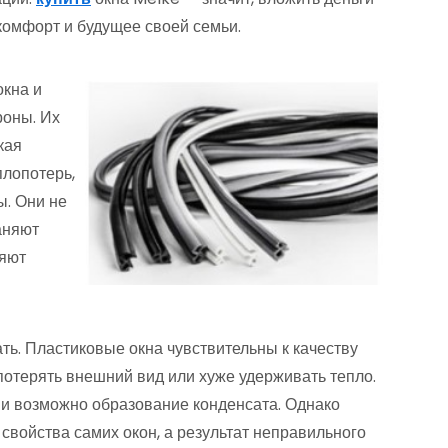
, комфорт и будущее своей семьи.
окна и
роны. Их
кая
плопотерь,
ы. Они не
аняют
ляют
ть. Пластиковые окна чувствительны к качеству
потерять внешний вид или хуже удерживать тепло.
ии возможно образование конденсата. Однако
свойства самих окон, а результат неправильного